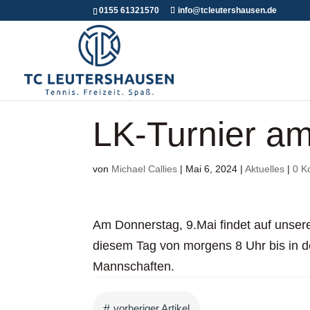
0155 61321570
info@tcleutershausen.de
LK-Turnier am
von
Michael Callies
|
Mai 6, 2024
|
Aktuelles
|
0 K
Am Donnerstag, 9.Mai findet auf unsere
diesem Tag von morgens 8 Uhr bis in de
Mannschaften.
#
vorheriger Artikel