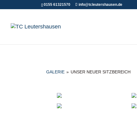
0155 61321570
info@tcleutershausen.de
GALERIE
»
UNSER NEUER SITZBEREICH