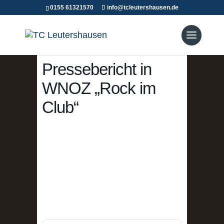
0155 61321570
info@tcleutershausen.de
Pressebericht in
WNOZ „Rock im
Club“