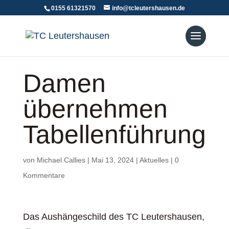
0155 61321570
info@tcleutershausen.de
Damen
übernehmen
Tabellenführung
von
Michael Callies
|
Mai 13, 2024
|
Aktuelles
|
0
Kommentare
Das Aushängeschild des TC Leutershausen,